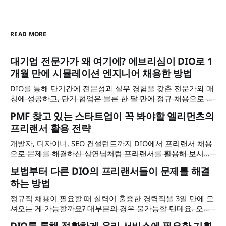
READ MORE
대기업 전문가가 왜 여기에? 에브리심이 DIO로 1
개월 만에 시뮬레이션 엔지니어 채용한 방법
DIO를 통해 단기간에 전문성과 실무 경험을 갖춘 전문가와 매
칭에 성공하고, 단기 협업은 물론 한 달 만에 정규 채용으로 이
어졌습니다. 에브리심 이석근 대표님을 만나 어려운 과제를 어
PMF 찾고 있는 스타트업이 꼭 봐야할 엘리먼츠의
떻게 풀어나갈 수 있었는지, 그리고 그 과정에서 DIO가 어떤
프리랜서 활용 전략
역할을 했는지 들어보았습니다.
개발자, 디자이너, SEO 컨설턴트까지 DIO에서 프리랜서 채용
으로 문제를 해결하신 상연님처럼 프리랜서를 활용해 보시면
어떨까요? 상연님이 왜 정규직이 아닌 시니어 프리랜서 채용
보법부터 다른 DIO의 프리랜서들이 문제를 해결
으로 문제를 해결하셨는지, DIO를 계속 활용하시려는 이유가
하는 방법
무엇인지 인터뷰에서 확인해 보세요.
정규직 채용이 필요할 때 실력이 출중한 경력직을 3일 만에 모
셔오는 게 가능할까요? 대부분의 경우 불가능할 텐데요. 오늘
은 뛰어난 퀄리티의 시니어 마케터와 디자이너를 DIO에서 3일