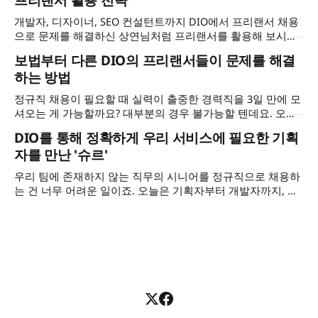
역할을 했는지 들어보았습니다.
개발자, 디자이너, SEO 컨설턴트까지 DIO에서 프리랜서 채용
으로 문제를 해결하신 상연님처럼 프리랜서를 활용해 보시면
어떨까요? 상연님이 왜 정규직이 아닌 시니어 프리랜서 채용
보법부터 다른 DIO의 프리랜서들이 문제를 해결
으로 문제를 해결하셨는지, DIO를 계속 활용하시려는 이유가
하는 방법
무엇인지 인터뷰에서 확인해 보세요.
정규직 채용이 필요할 때 실력이 출중한 경력직을 3일 만에 모
셔오는 게 가능할까요? 대부분의 경우 불가능할 텐데요. 오늘
은 뛰어난 퀄리티의 시니어 마케터와 디자이너를 DIO에서 3일
DIO를 통해 정확하게 우리 서비스에 필요한 기획
만에 만난. 그리고 회사의 전반적인 방향성을 함께 논의하고
자를 만난 '슈르'
당장 필요한 임팩트까지 얻은 하이퍼노바 박현무 대표님의 이
야기를 준비했습니다. 대표님이 DIO를 쓰기 전 다른 서비스를
우리 팀에 존재하지 않는 직무의 시니어를 정규직으로 채용하
왜 이탈하셨는지, 마케터와 디자이너 프리랜서에게 어떤 도움
는 건 너무 어려운 일이죠. 오늘은 기획자부터 개발자까지, 프
을 받으셨는지 인터뷰에서 확인해 보세요.
리랜서 아웃소싱으로 MVP 테스트와 정식 서비스 출시까지 해
결한 슈르 임수빈 대표님의 이야기를 가져왔어요. 수빈님이
DIO를 만나기 전에 어떤 과정을 겪으셨는지, 서비스에 꼭 맞는
기획자에게 어떤 도움을 받으셨는지 인터뷰에서 확인해 보세
요.