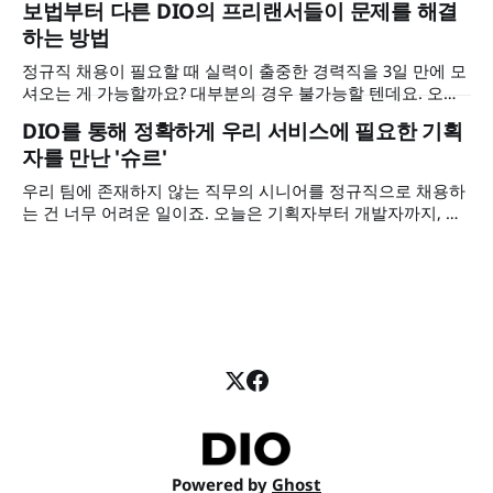
보법부터 다른 DIO의 프리랜서들이 문제를 해결
으로 문제를 해결하셨는지, DIO를 계속 활용하시려는 이유가
하는 방법
무엇인지 인터뷰에서 확인해 보세요.
정규직 채용이 필요할 때 실력이 출중한 경력직을 3일 만에 모
셔오는 게 가능할까요? 대부분의 경우 불가능할 텐데요. 오늘
은 뛰어난 퀄리티의 시니어 마케터와 디자이너를 DIO에서 3일
DIO를 통해 정확하게 우리 서비스에 필요한 기획
만에 만난. 그리고 회사의 전반적인 방향성을 함께 논의하고
자를 만난 '슈르'
당장 필요한 임팩트까지 얻은 하이퍼노바 박현무 대표님의 이
야기를 준비했습니다. 대표님이 DIO를 쓰기 전 다른 서비스를
우리 팀에 존재하지 않는 직무의 시니어를 정규직으로 채용하
왜 이탈하셨는지, 마케터와 디자이너 프리랜서에게 어떤 도움
는 건 너무 어려운 일이죠. 오늘은 기획자부터 개발자까지, 프
을 받으셨는지 인터뷰에서 확인해 보세요.
리랜서 아웃소싱으로 MVP 테스트와 정식 서비스 출시까지 해
결한 슈르 임수빈 대표님의 이야기를 가져왔어요. 수빈님이
DIO를 만나기 전에 어떤 과정을 겪으셨는지, 서비스에 꼭 맞는
기획자에게 어떤 도움을 받으셨는지 인터뷰에서 확인해 보세
요.
Powered by
Ghost